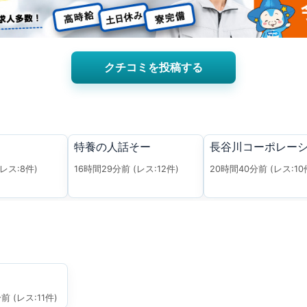
クチコミを投稿する
特養の人話そー
長谷川コーポレー
(レス:8件)
16時間29分前
(レス:12件)
20時間40分前
(レス:10
分前
(レス:11件)