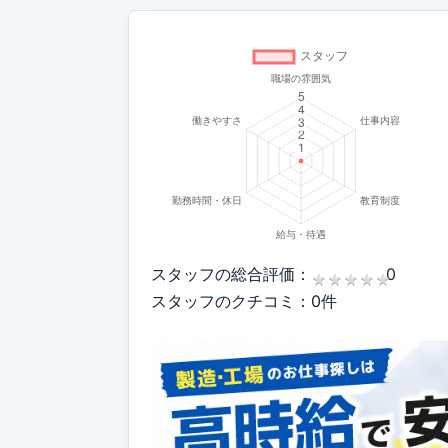
スタッフの総合評価：
0
★
★
★
★
★
★
★
★
★
★
スタッフのクチコミ：0件