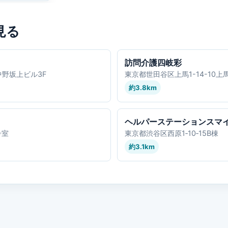
見る
訪問介護四岐彩
中野坂上ビル3F
東京都世田谷区上馬1-14-10上
約3.8km
ヘルパーステーションスマ
号室
東京都渋谷区西原1‐10‐15B棟
約3.1km