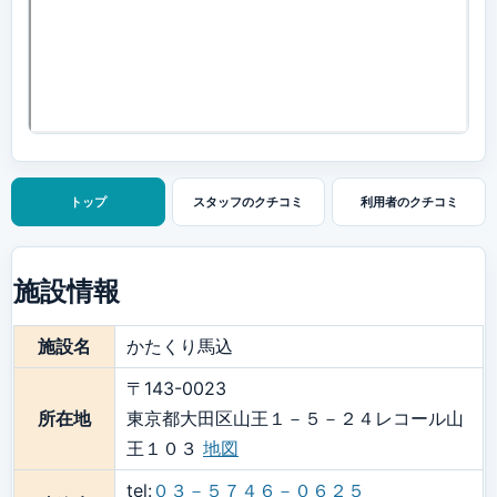
トップ
スタッフの
クチコミ
利用者の
クチコミ
施設情報
施設名
かたくり馬込
〒143-0023
所在地
東京都大田区山王１－５－２４レコール山
王１０３
地図
tel:
０３－５７４６－０６２５