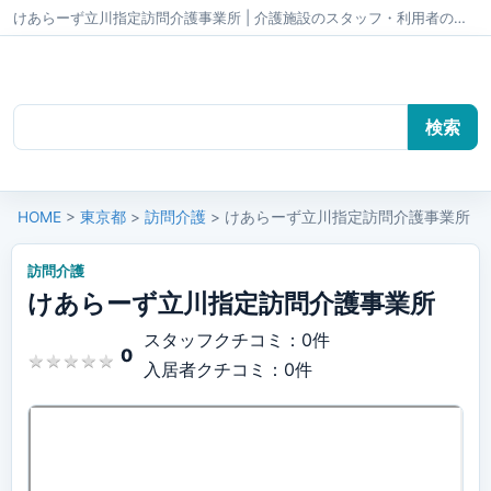
けあらーず立川指定訪問介護事業所 | 介護施設のスタッフ・利用者のクチコミ かいごちゃんねる
HOME
>
東京都
>
訪問介護
> けあらーず立川指定訪問介護事業所
訪問介護
けあらーず立川指定訪問介護事業所
スタッフクチコミ：0件
0
★
★
★
★
★
★
★
★
★
★
入居者クチコミ：0件