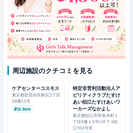
周辺施設のクチコミを見る
ケアセンターコスモス
特定非営利活動法人ア
ビリティクラブたすけ
東京都世田谷区駒沢2丁目
58番13号
あい狛江たすけあいワ
ーカーズなかよし
約3.3km
東京都狛江市和泉本町１
丁目6番１5号ｴｽﾎﾟﾜｰﾙ狛
江103号室