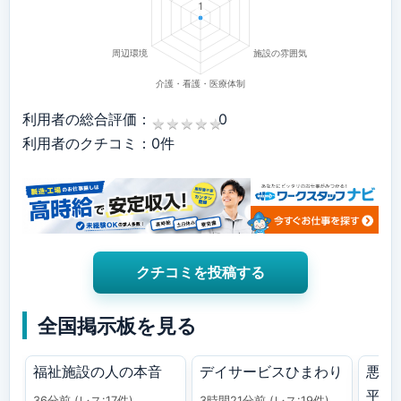
利用者の総合評価：
0
★
★
★
★
★
★
★
★
★
★
利用者のクチコミ：0件
クチコミを投稿する
全国掲示板を見る
福祉施設の人の本音
デイサービスひまわり
悪 
平
36分前
(レス:17件)
3時間21分前
(レス:19件)