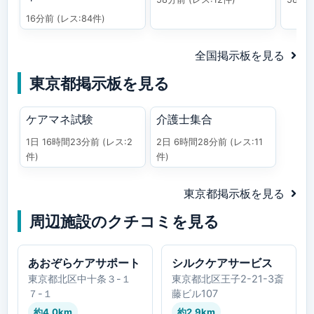
16分前
(レス:84件)
全国掲示板を見る
東京都掲示板を見る
ケアマネ試験
介護士集合
1日 16時間23分前
(レス:2
2日 6時間28分前
(レス:11
件)
件)
東京都掲示板を見る
周辺施設のクチコミを見る
あおぞらケアサポート
シルクケアサービス
東京都北区中十条３-１
東京都北区王子2-21-3斎
７-１
藤ビル107
約4.0km
約2.9km