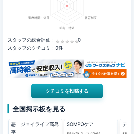
スタッフの総合評価：
0
★
★
★
★
★
★
★
★
★
★
スタッフのクチコミ：0件
クチコミを投稿する
全国掲示板を見る
悪 ジョイライフ高島
SOMPOケア
デイ
平
58分前
(レス:12件)
58分