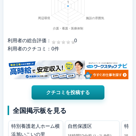
利用者の総合評価：
0
★
★
★
★
★
★
★
★
★
★
利用者のクチコミ：0件
クチコミを投稿する
全国掲示板を見る
特別養護老人ホーム横
自然保護区
特養
浜旭いこいの里
15時間12分前
(レス:8件)
15時