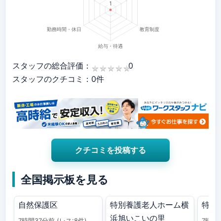
スタッフの総合評価：
0
★
★
★
★
★
★
★
★
★
★
スタッフのクチコミ：0件
クチコミを投稿する
全国掲示板を見る
自然保護区
特別養護老人ホーム横
特養
浜旭いこいの里
7時間37分前
(レス:8件)
7時間