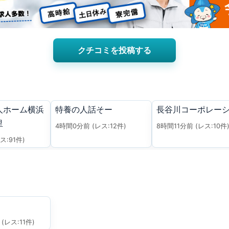
クチコミを投稿する
人ホーム横浜
特養の人話そー
長谷川コーポレー
里
4時間0分前
(レス:12件)
8時間11分前
(レス:10件
ス:91件)
(レス:11件)