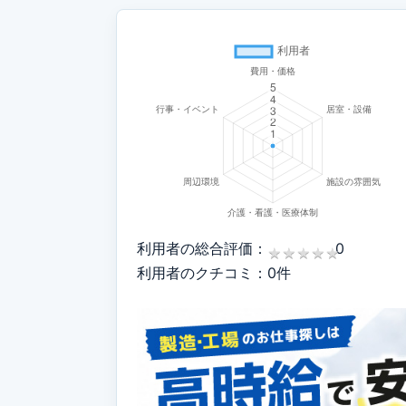
利用者の総合評価：
0
★
★
★
★
★
★
★
★
★
★
利用者のクチコミ：0件