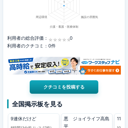
利用者の総合評価：
0
★
★
★
★
★
★
★
★
★
★
利用者のクチコミ：0件
クチコミを投稿する
全国掲示板を見る
9連休だけど
悪 ジョイライフ高島
11111
平
8時間13分前
(レス:17件)
10時