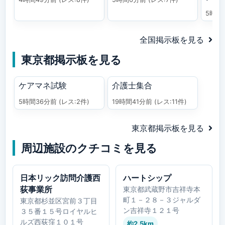
5時間
全国掲示板を見る
東京都掲示板を見る
ケアマネ試験
介護士集合
5時間36分前
(レス:2件)
19時間41分前
(レス:11件)
東京都掲示板を見る
周辺施設のクチコミを見る
日本リック訪問介護西
ハートシップ
荻事業所
東京都武蔵野市吉祥寺本
町１－２８－３ジャルダ
東京都杉並区宮前３丁目
ン吉祥寺１２１号
３５番１５号ロイヤルヒ
ルズ西荻窪１０１号
約2.5km