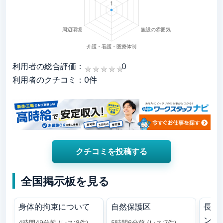
利用者の総合評価：
0
★
★
★
★
★
★
★
★
★
★
利用者のクチコミ：0件
クチコミを投稿する
全国掲示板を見る
身体的拘束について
自然保護区
長谷
ン
4時間49分前
(レス:8件)
5時間6分前
(レス:7件)