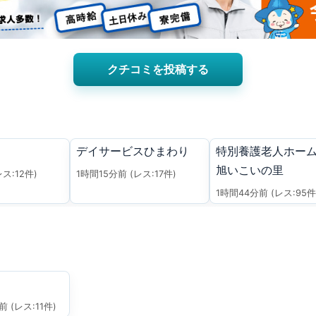
クチコミを投稿する
デイサービスひまわり
特別養護老人ホー
旭いこいの里
レス:12件)
1時間15分前
(レス:17件)
1時間44分前
(レス:95件
分前
(レス:11件)