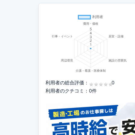
利用者の総合評価：
0
★
★
★
★
★
★
★
★
★
★
利用者のクチコミ：0件