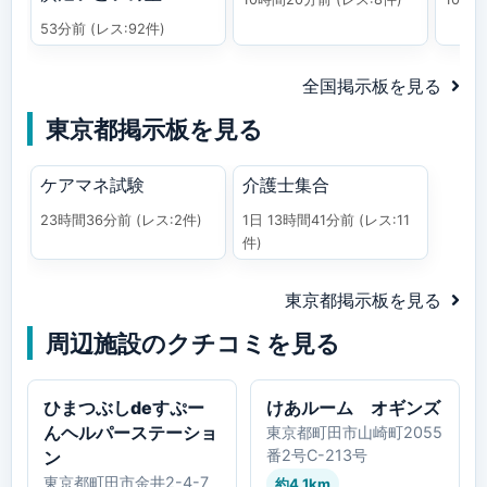
53分前
(レス:92件)
全国掲示板を見る
東京都掲示板を見る
ケアマネ試験
介護士集合
23時間36分前
(レス:2件)
1日 13時間41分前
(レス:11
件)
東京都掲示板を見る
周辺施設のクチコミを見る
ひまつぶしdeすぷー
けあルーム オギンズ
んヘルパーステーショ
東京都町田市山崎町2055
番2号C-213号
ン
東京都町田市金井2-4-7
約4.1km