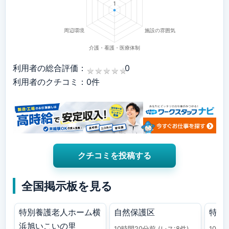
利用者の総合評価：
0
★
★
★
★
★
★
★
★
★
★
利用者のクチコミ：0件
クチコミを投稿する
全国掲示板を見る
特別養護老人ホーム横
自然保護区
特養
浜旭いこいの里
10時間20分前
(レス:8件)
10時