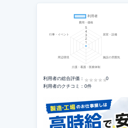
利用者の総合評価：
0
★
★
★
★
★
★
★
★
★
★
利用者のクチコミ：0件