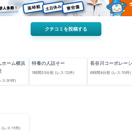
クチコミを投稿する
人ホーム横浜
特養の人話そー
長谷川コーポレー
里
1時間53分前
(レス:12件)
6時間4分前
(レス:10件)
レス:91件)
前
(レス:11件)