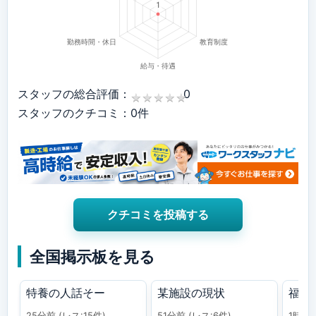
スタッフの総合評価：
0
★
★
★
★
★
★
★
★
★
★
スタッフのクチコミ：0件
クチコミを投稿する
全国掲示板を見る
特養の人話そー
某施設の現状
福祉
25分前
(レス:15件)
51分前
(レス:6件)
1時間