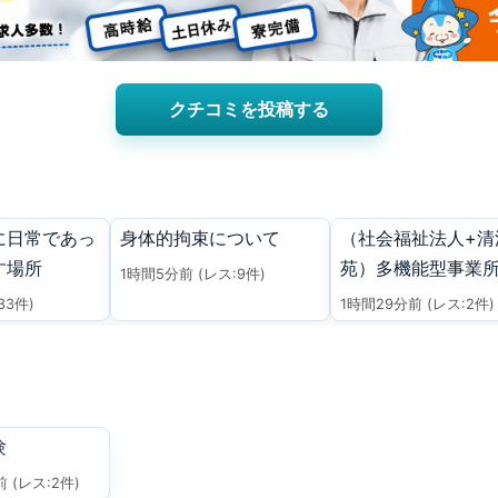
クチコミを投稿する
に日常であっ
身体的拘束について
（社会福祉法人+清
す場所
苑）多機能型事業所
1時間5分前
(レス:9件)
花について
33件)
1時間29分前
(レス:2件)
験
前
(レス:2件)