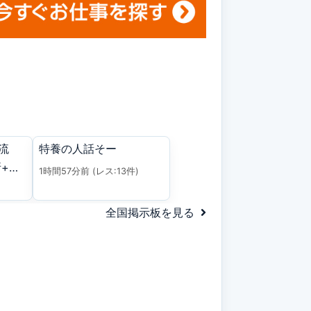
流
特養の人話そー
+百
1時間57分前
(レス:13件)
全国掲示板を見る