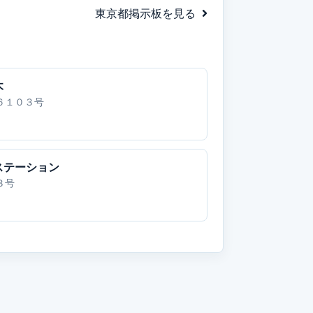
東京都掲示板を見る
木
６１０３号
ステーション
３号