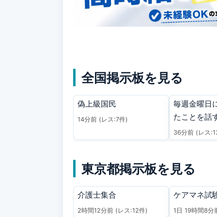
全国掲示板を見る
偽上級国民
毎週金曜日
たことを話
14分前
(レス:7件)
36分前
(レス:1
東京都掲示板を見る
介護士集合
ケアマネ試
2時間12分前
(レス:12件)
1日 19時間8分