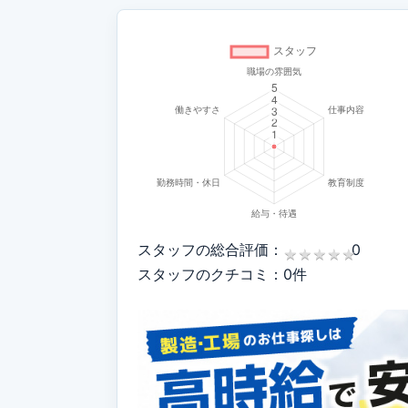
スタッフの総合評価：
0
★
★
★
★
★
★
★
★
★
★
スタッフのクチコミ：0件