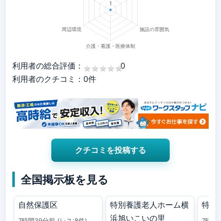
利用者の総合評価：
0
★
★
★
★
★
★
★
★
★
★
利用者のクチコミ：0件
クチコミを投稿する
全国掲示板を見る
自然保護区
特別養護老人ホーム横
特養
浜旭いこいの里
7時間39分前
(レス:8件)
7時間