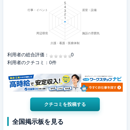
利用者の総合評価：
0
★
★
★
★
★
★
★
★
★
★
利用者のクチコミ：0件
クチコミを投稿する
全国掲示板を見る