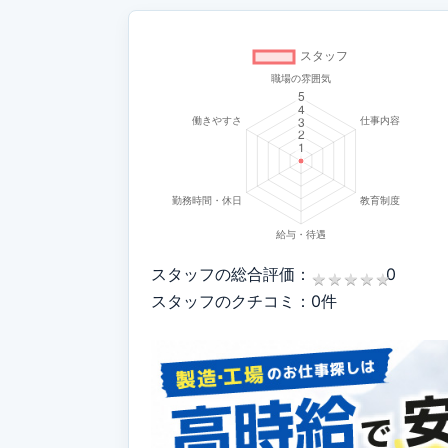
スタッフの総合評価：
0
★
★
★
★
★
★
★
★
★
★
スタッフのクチコミ：0件