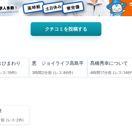
クチコミを投稿する
スひまわり
悪 ジョイライフ高島平
髙橋秀幸について
レス:19件)
3時間2分前
(レス:86件)
4時間17分前
(レス:146
験
分前
(レス:2件)