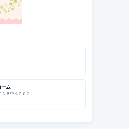
ローム
７ＮＢ中延２０２