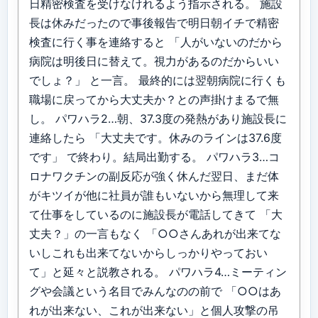
日精密検査を受けなけれるよう指示される。 施設
長は休みだったので事後報告で明日朝イチで精密
検査に行く事を連絡すると 「人がいないのだから
病院は明後日に替えて。視力があるのだからいい
でしょ？」 と一言。 最終的には翌朝病院に行くも
職場に戻ってから大丈夫か？との声掛けまるで無
し。 パワハラ2…朝、37.3度の発熱があり施設長に
連絡したら 「大丈夫です。休みのラインは37.6度
です」 で終わり。結局出勤する。 パワハラ3…コ
ロナワクチンの副反応が強く休んだ翌日、まだ体
がキツイが他に社員が誰もいないから無理して来
て仕事をしているのに施設長が電話してきて 「大
丈夫？」の一言もなく 「○○さんあれが出来てな
いしこれも出来てないからしっかりやっておい
て」と延々と説教される。 パワハラ4…ミーティン
グや会議という名目でみんなのの前で 「○○はあ
れが出来ない、これが出来ない」と個人攻撃の吊