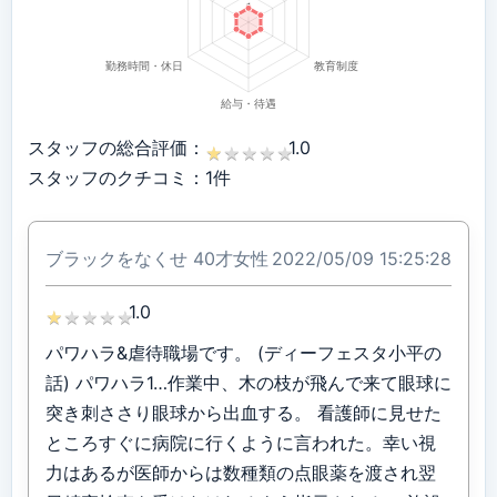
スタッフの総合評価：
1.0
★
★
★
★
★
★
★
★
★
★
スタッフのクチコミ：1件
ブラックをなくせ
40才女性
2022/05/09 15:25:28
1.0
★
★
★
★
★
★
★
★
★
★
パワハラ&虐待職場です。 (ディーフェスタ小平の
話) パワハラ1…作業中、木の枝が飛んで来て眼球に
突き刺ささり眼球から出血する。 看護師に見せた
ところすぐに病院に行くように言われた。幸い視
力はあるが医師からは数種類の点眼薬を渡され翌