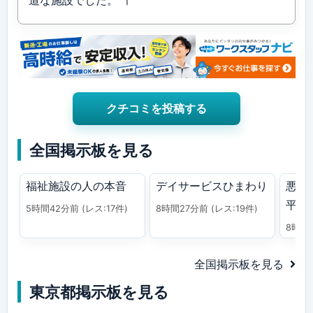
道な施設でした。 ㅣ
クチコミを投稿する
全国掲示板を見る
福祉施設の人の本音
デイサービスひまわり
悪 
平
5時間42分前
(レス:17件)
8時間27分前
(レス:19件)
8時間
全国掲示板を見る
東京都掲示板を見る