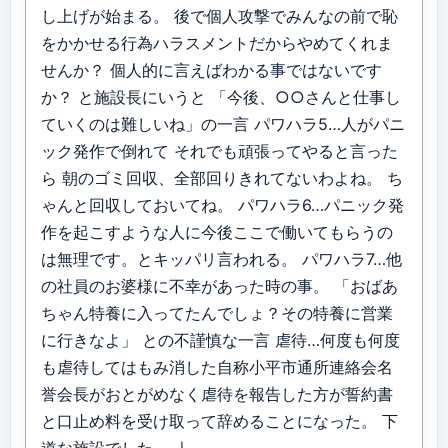
し上げが始まる。 後で個人攻撃でみんなの前で恥
をかかせる行為ハラスメントだからやめてくれま
せんか？ 個人的に言えばわかる事ではないです
か？ と施設長にいうと 「今後、○○さんと仕事し
ていくのは難しいね」の一言 パワハラ5…人がパニ
ック発作で倒れて それでも頑張ってやると言った
ら 朝のゴミ回収、全部回りきれてないわよね。 ち
ゃんと回収しておいてね。 パワハラ6…パニック発
作を起こすような人に今後ここで働いてもらうの
は無理です。とキッパリ言われる。 パワハラ7…他
の社員のお婆様に不幸があった時の事。 「おばあ
ちゃん特養に入ってたんでしょ？その特養に営業
に行きなよ」 との不謹慎な一言 虐待…何度も何度
も虐待してはもみ消した自称小平市通所連絡会名
誉会長がおとがめなく虐待を報告した方が誓約書
と口止め料を受け取って辞めることになった。 下