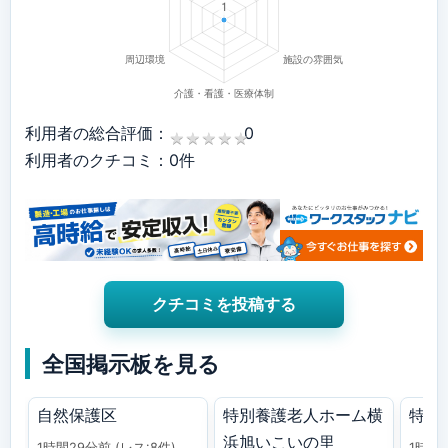
利用者の総合評価：
0
★
★
★
★
★
★
★
★
★
★
利用者のクチコミ：0件
クチコミを投稿する
全国掲示板を見る
自然保護区
特別養護老人ホーム横
特養
浜旭いこいの里
1時間29分前
(レス:8件)
1時間