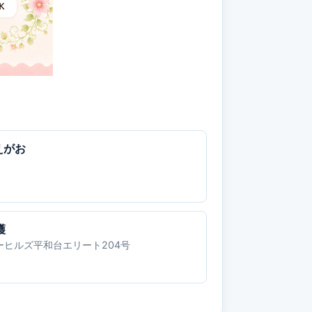
えがお
護
ニーヒルズ平和台エリート204号