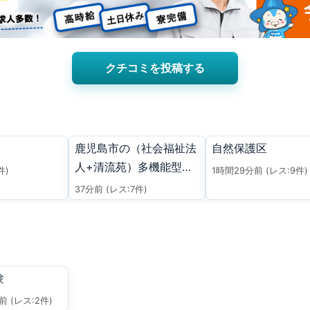
クチコミを投稿する
鹿児島市の（社会福祉法
自然保護区
人+清流苑）多機能型事
件)
1時間29分前
(レス:9件)
業所+百花について。
37分前
(レス:7件)
験
分前
(レス:2件)