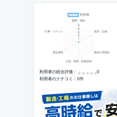
利用者の総合評価：
0
★
★
★
★
★
★
★
★
★
★
利用者のクチコミ：0件