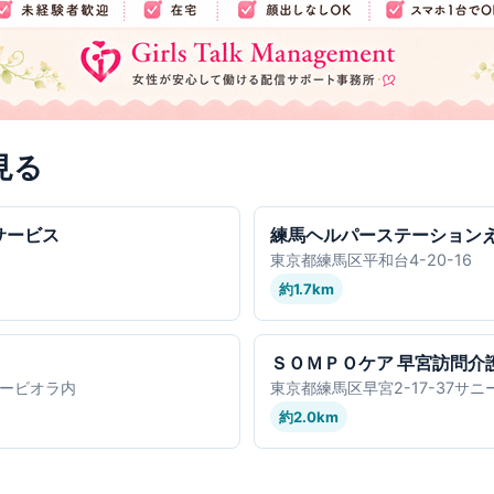
見る
サービス
練馬ヘルパーステーション
東京都練馬区平和台4-20-16
約1.7km
ＳＯＭＰＯケア 早宮訪問介
タービオラ内
東京都練馬区早宮2-17-37サ
約2.0km