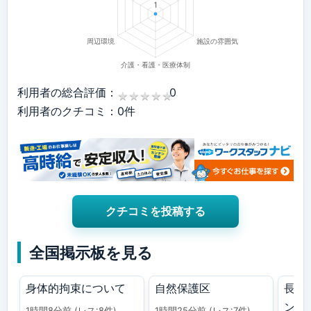
利用者の総合評価：
0
★
★
★
★
★
★
★
★
★
★
利用者のクチコミ：0件
クチコミを投稿する
全国掲示板を見る
身体的拘束について
自然保護区
長谷
ン
1時間8分前
(レス:8件)
1時間25分前
(レス:7件)