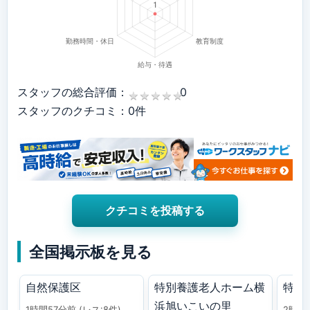
スタッフの総合評価：
0
★
★
★
★
★
★
★
★
★
★
スタッフのクチコミ：0件
クチコミを投稿する
全国掲示板を見る
自然保護区
特別養護老人ホーム横
特養
浜旭いこいの里
1時間57分前
(レス:8件)
2時間