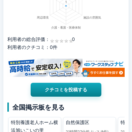
利用者の総合評価：
0
★
★
★
★
★
★
★
★
★
★
利用者のクチコミ：0件
クチコミを投稿する
全国掲示板を見る
特別養護老人ホーム横
自然保護区
特養
浜旭いこいの里
21時間27分前
(レス:8件)
21時