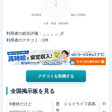
利用者の総合評価：
0
★
★
★
★
★
★
★
★
★
★
利用者のクチコミ：0件
クチコミを投稿する
全国掲示板を見る
9連休だけど
悪 ジョイライフ高島
11111
平
8時間8分前
(レス:17件)
10時