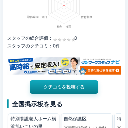
スタッフの総合評価：
0
★
★
★
★
★
★
★
★
★
★
スタッフのクチコミ：0件
クチコミを投稿する
全国掲示板を見る
特別養護老人ホーム横
自然保護区
特養
浜旭いこいの里
20時間42分前
(レス:8件)
20時